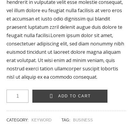
hendrerit in vulputate velit esse molestie consequat,
vel illum dolore eu feugiat nulla facilisis at vero eros
et accumsan et iusto odio dignissim qui blandit
praesent luptatum zzril delenit augue duis dolore te
feugait nulla facilisi.Lorem ipsum dolor sit amet,
consectetuer adipiscing elit, sed diam nonummy nibh
euismod tincidunt ut laoreet dolore magna aliquam
erat volutpat. Ut wisi enim ad minim veniam, quis
nostrud exerci tation ullamcorper suscipit lobortis
nisl ut aliquip ex ea commodo consequat.
Delivery
ADD TO CART
Tracking
quantity
CATEGORY:
KEYWORD
TAG:
BUSINESS