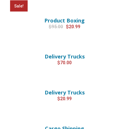
Sale!
Product Boxing
Original
Current
$
95.00
$
20.99
price
price
was:
is:
$95.00.
$20.99.
Delivery Trucks
$
70.00
Delivery Trucks
$
20.99
Cargo Shipping