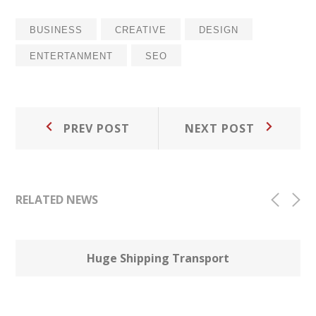
BUSINESS
CREATIVE
DESIGN
ENTERTANMENT
SEO
Post
Prev
Next
PREV POST
NEXT POST
Post:
Post:
navigation
RELATED NEWS
03
Huge Shipping Transport
OCT